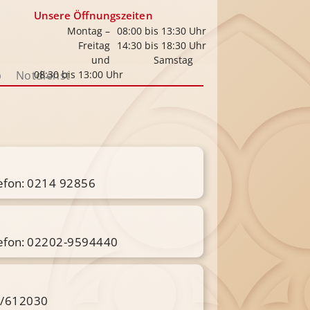
Unsere Öffnungszeiten
Montag –
08:00 bis 13:30 Uhr
Freitag
14:30 bis 18:30 Uhr
und
Samstag
p
Notdienst
08:30 bis 13:00 Uhr
efon:
0214 92856
efon:
02202-9594440
/612030