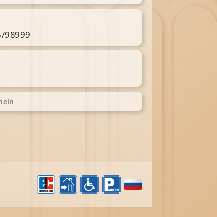
/98999
5
hein