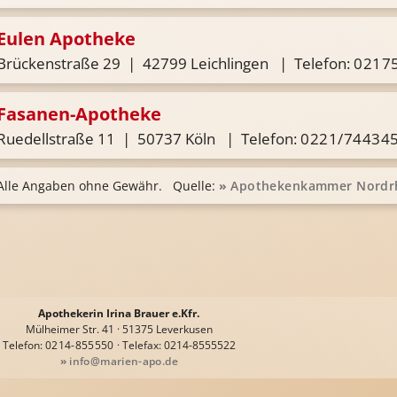
Eulen Apotheke
Brückenstraße 29 | 42799 Leichlingen | Telefon:
02175
Fasanen-Apotheke
Ruedellstraße 11 | 50737 Köln | Telefon:
0221/74434
Alle Angaben ohne Gewähr. Quelle:
»
Apothekenkammer Nordr
Apothekerin Irina Brauer e.Kfr.
Mülheimer Str. 41 · 51375 Leverkusen
Telefon:
0214-855550
· Telefax: 0214-8555522
»
info@marien-apo.de