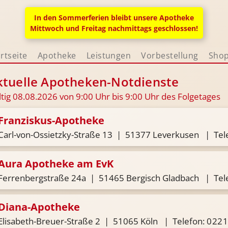
In den Sommerferien bleibt unsere Apotheke
Mittwoch und Freitag nachmittags geschlossen!
rtseite
Apotheke
Leistungen
Vorbestellung
Sho
ktuelle Apotheken-Notdienste
tig 08.08.2026 von 9:00 Uhr bis 9:00 Uhr des Folgetages
Franziskus-Apotheke
Carl-von-Ossietzky-Straße 13 | 51377 Leverkusen | Tel
Aura Apotheke am EvK
Ferrenbergstraße 24a | 51465 Bergisch Gladbach | Tel
Diana-Apotheke
Elisabeth-Breuer-Straße 2 | 51065 Köln | Telefon:
0221